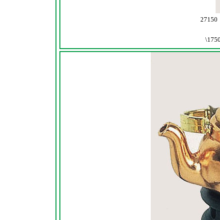
271
\175