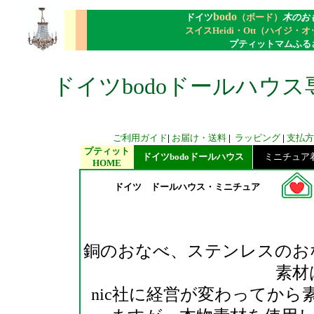
bodo
ドイツ
（ボード）
木のお
スイスHeidi・Ott（ハイジ・
プティットマムふる
ドイツbodoドールハウス
ご利用ガイド
|
お届け・送料
|
ラッピング
|
支払方
プティット
ドイツbodoドールハウス
ミニチュア着せ
HOME
ドイツ ドールハウス・ミニチュア
銅のおなべ、ステンレスのお
素材
nic社に経営が変わってか