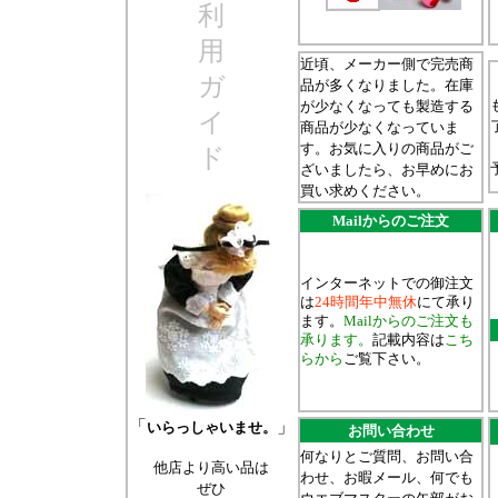
利
用
近頃、メーカー側で完売商
ガ
品が多くなりました。在庫
が少なくなっても製造する
イ
商品が少なくなっていま
す。お気に入りの商品がご
ド
ざいましたら、お早めにお
買い求めください。
Mailからのご注文
インターネットでの御注文
は
24時間年中無休
にて承り
ます。
Mailからのご注文も
承ります。
記載内容は
こち
らから
ご覧下さい。
「
」
いらっしゃいませ。
お問い合わせ
何なりとご質問、お問い合
他店より高い品は
わせ、お暇メール、何でも
ぜひ