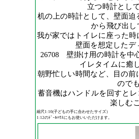
立つ時計とし
机の上の時計として、壁面迫
から飛び出し
我が家ではトイレに座った時
壁面を想定したデ
26708 壁掛け用の時計を
イレタイムに癒
朝野忙しい時間など、目の前
ので
蓄音機はハンドルを回すとレ
楽しむ
縮尺1:10(子どもの手に合わせたサイズ）
1:12のﾄﾞｰﾙﾊｳｽにもお使いいただけます。