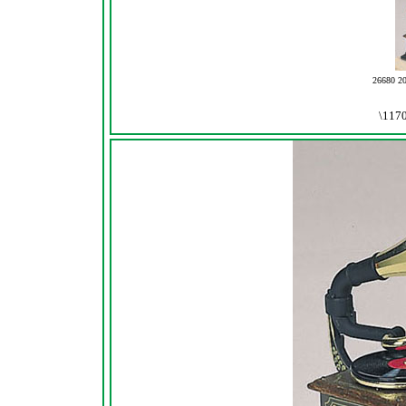
2668
\117