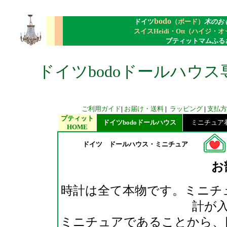
bodo
ドイツ
（ボード）
木のお
スイスHeidi・Ott（ハイジ・
プティットマムふる
ドイツbodoドールハウス
ご利用ガイド
|
お届け・送料
|
ラッピング
|
支払方
プティット
ドイツbodoドールハウス
ミニチュア着せ
HOME
ドイツ ドールハウス・ミニチュア
お
時計は全て本物です。ミニチ
計が
ミニチュアであることから、