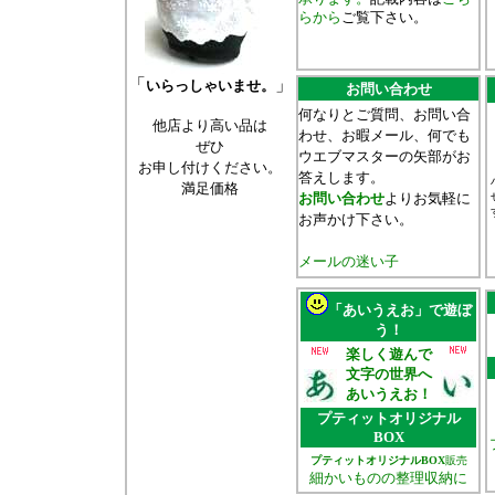
らから
ご覧下さい。
「
」
いらっしゃいませ。
お問い合わせ
何なりとご質問、お問い合
他店より高い品は
わせ、お暇メール、何でも
ぜひ
ウエブマスターの矢部がお
お申し付けください。
答えします。
満足価格
お問い合わせ
よりお気軽に
お声かけ下さい。
メールの迷い子
「あいうえお」で遊ぼ
う！
楽しく遊んで
文字の世界へ
あいうえお！
プティットオリジナル
BOX
プティットオリジナルBOX
販売
細かいものの整理収納に