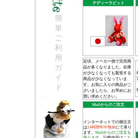
テディーラビット
簡
単
ご
利
用
近頃、メーカー側で完売商
ガ
品が多くなりました。在庫
が少なくなっても製造する
イ
商品が少なくなっていま
す。お気に入りの商品がご
ド
ざいましたら、お早めにお
買い求めください。
Mailからのご注文
インターネットでの御注文
は
24時間年中無休
にて承り
ます。
Mailからのご注文も
承ります。
記載内容は
こち