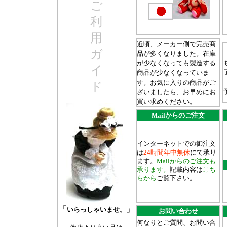
ご
利
用
近頃、メーカー側で完売商
ガ
品が多くなりました。在庫
が少なくなっても製造する
イ
商品が少なくなっていま
す。お気に入りの商品がご
ド
ざいましたら、お早めにお
買い求めください。
Mailからのご注文
インターネットでの御注文
は
24時間年中無休
にて承り
ます。
Mailからのご注文も
承ります。
記載内容は
こち
らから
ご覧下さい。
「
」
いらっしゃいませ。
お問い合わせ
何なりとご質問、お問い合