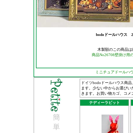
bodoドールハウス 
木製額のこの商品は
商品No26708壁掛
ミニチュアドールハ
ドイツbodoドールハウス商品
ます。少ない中からお選びい
きます。お買い物カゴ、コメン
テディーラビット
簡
単