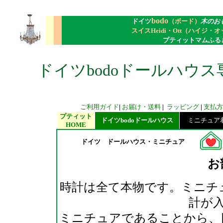
bodo
ドイツ
（ボード）
木のお
スイスHeidi・Ott（ハイジ・
プティットマムふる
ドイツbodoドールハウス
ご利用ガイド
|
お届け・送料
|
ラッピング
|
支払方
プティット
ドイツbodoドールハウス
ミニチュア着せ
HOME
ドイツ ドールハウス・ミニチュア
お
時計は全て本物です。ミニチ
計が
ミニチュアであることから、