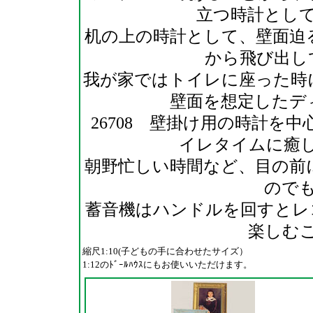
立つ時計とし
机の上の時計として、壁面迫
から飛び出し
我が家ではトイレに座った時
壁面を想定したデ
26708 壁掛け用の時計を
イレタイムに癒
朝野忙しい時間など、目の前
ので
蓄音機はハンドルを回すとレ
楽しむ
縮尺1:10(子どもの手に合わせたサイズ）
1:12のﾄﾞｰﾙﾊｳｽにもお使いいただけます。