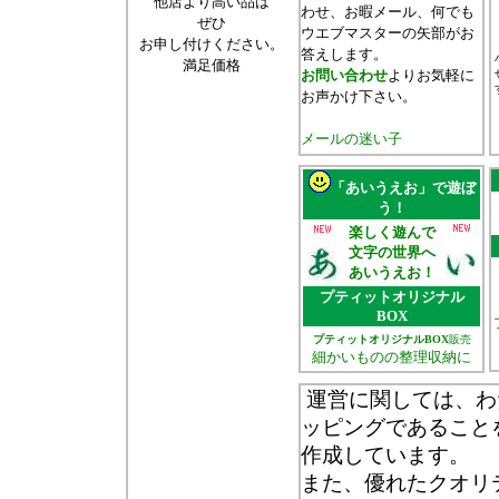
他店より高い品は
わせ、お暇メール、何でも
ぜひ
ウエブマスターの矢部がお
お申し付けください。
答えします。
満足価格
お問い合わせ
よりお気軽に
お声かけ下さい。
メールの迷い子
「あいうえお」で遊ぼ
う！
楽しく遊んで
文字の世界へ
あいうえお！
プティットオリジナル
BOX
プティットオリジナルBOX
販売
細かいものの整理収納に
運営に関しては、わ
ッピングであること
作成しています。
また、優れたクオリ