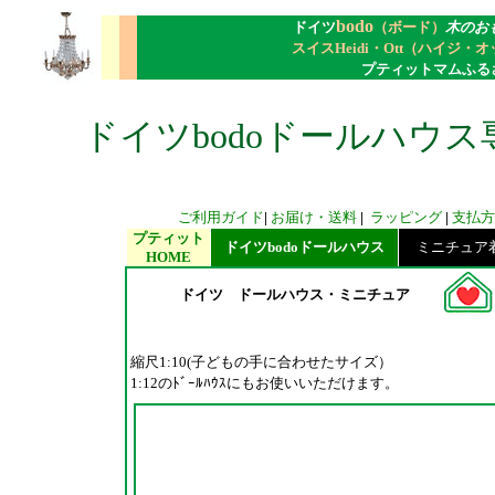
bodo
ドイツ
（ボード）
木のお
スイスHeidi・Ott（ハイジ・
プティットマムふる
ドイツbodoドールハウス
ご利用ガイド
|
お届け・送料
|
ラッピング
|
支払方
プティット
ドイツbodoドールハウス
ミニチュア着せ
HOME
ドイツ ドールハウス・ミニチュア
縮尺1:10(子どもの手に合わせたサイズ）
1:12のﾄﾞｰﾙﾊｳｽにもお使いいただけます。