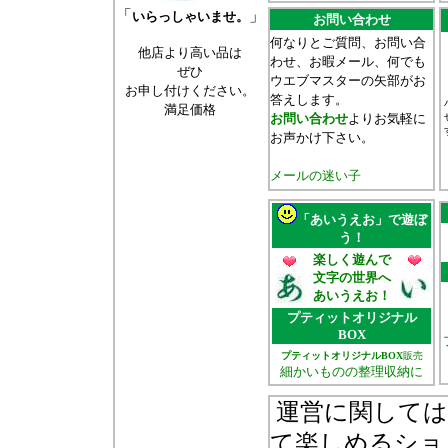
「
」
いらっしゃいませ。
お問い合わせ
何なりとご質問、お問い合
他店より高い品は
わせ、お暇メール、何でも
ぜひ
ウエブマスターの矢部がお
お申し付けください。
答えします。
満足価格
お問い合わせ
よりお気軽に
お声かけ下さい。
メールの迷い子
「あいうえお」で遊ぼ
う！
楽しく遊んで
文字の世界へ
あいうえお！
プティットオリジナル
BOX
プティットオリジナルBOX
販売
細かいものの整理収納に
運営に関しては
て楽しめるショ