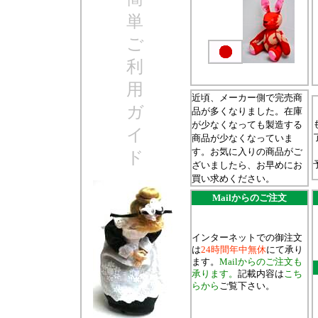
単
ご
利
用
近頃、メーカー側で完売商
ガ
品が多くなりました。在庫
が少なくなっても製造する
イ
商品が少なくなっていま
す。お気に入りの商品がご
ド
ざいましたら、お早めにお
買い求めください。
Mailからのご注文
インターネットでの御注文
は
24時間年中無休
にて承り
ます。
Mailからのご注文も
承ります。
記載内容は
こち
らから
ご覧下さい。