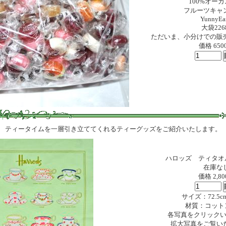
100%オー
フルーツキャ
YunnyEa
大袋226
ただいま、小分けでの販
価格 650
ティータイムを一層引き立ててくれるティーグッズをご紹介いたします。
ハロッズ ティタオ
在庫な
価格 2,8
サイズ：72.5cm
材質：コットン
各写真をクリック
拡大写真をご覧い