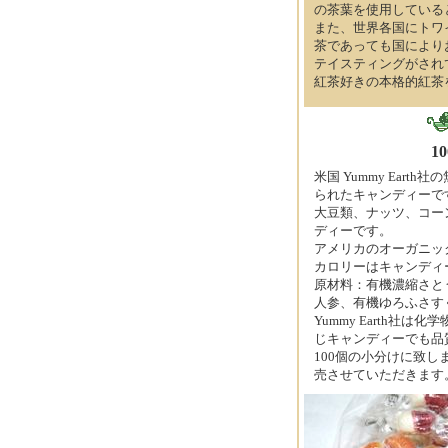
の茶葉を使用している
また、世界各国にトワ
茶であっても国により
テイスティングがされ
紅茶好きの本格的紅茶
1
米国 Yummy Ea
られたキャンディーで
大豆類、ナッツ、コー
ディーです。
アメリカのオーガニッ
カロリーはキャンディ
原材料：有機濃縮さと
人参、有機ゆろふさす
Yummy Earth
じキャンディーでも品
100個の小分けに致し
売させていただきます