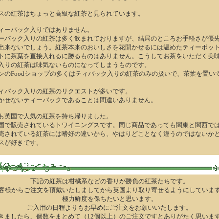
スの紅茶はちょっと高級な紅茶と見られています。
ィーパック入りではありません。
ーパック入りの紅茶は多く飲まれておりますが、結局のところお手軽さが優
出来ないでしょう。紅茶本来のおいしさを花開かせるには温めたティーポッ
トに茶葉を直接入れるに勝るものはありません。こうしてお茶をいただく美
入りの紅茶は味気ないものになってしまうものです。
ンのFoodショップの多くはティバック入りの紅茶のみの扱いで、茶葉を置い
ィパック入りの紅茶のリクエストが多いです。
かせないティーパックであることは間違いありません。
も英国で人気の紅茶を持ち帰りました。
国で販売されているトワイニングスです。同じ商品であっても関東と関西で
売されている紅茶には嗜好の違いから、やはりどことなく違うのではないか
スが好きです。
下記の紅茶は柑橘系などの香りが勝負の紅茶たちです。
客様からご注文を頂戴いたしましてから英国より取り寄せるようにしていま
極力鮮度を保ちたいと思います。
ご入用の日程よりもお早めにご注文をお願いいたします。
きましたら、個数をまとめて（12個以上）のご注文ですとありがたく思いま