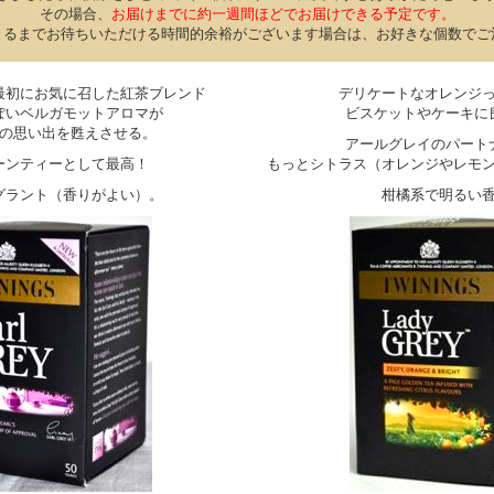
その場合、
お届けまでに約一週間ほどでお届けできる予定です。
まるまでお待ちいただける時間的余裕がございます場合は、お好きな個数でご
最初にお気に召した紅茶ブレンド
デリケートなオレンジ
ぽいベルガモットアロマが
ビスケットやケーキに
の思い出を甦えさせる。
アールグレイのパート
ーンティーとして最高！
もっとシトラス（オレンジやレモ
グラント（香りがよい）。
柑橘系で明るい