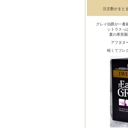
注文数がまと
グレイ伯爵が一番
シトラスっ
夏の果実園
アフタヌ
軽くてフレ