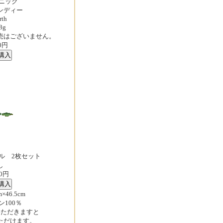
ガニック
ンディー
rth
8g
売はございません。
0円
ル 2枚セット
し
00円
×46.5cm
100％
いただきますと
ただけます。