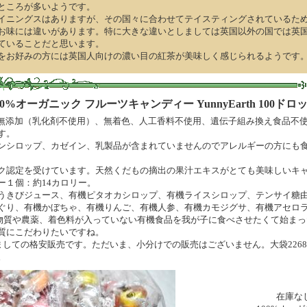
ところが多いようです。
イニングスはありますが、その国々に合わせてテイスティングされているた
お味には違いがあります。特に大きな違いとしましては英国以外の国では英国
ていることだと思います。
をお好みの方には英国人向けの濃い目の紅茶が美味しく感じられるようです
00%オーガニック フルーツキャンディー YunnyEarth 100ドロ
rth社の無添加（乳化剤不使用）、無着色、人工香料不使用、遺伝子組み換え食品
す。
ンシロップ、カゼイン、乳製品が含まれていませんのでアレルギーの方にも
ク認定を受けています。天然くだもの摘出の果汁エキスがとても美味しいキ
ー１個：約14カロリー。
うきびジュース、有機ピタオカシロップ、有機ライスシロップ、テンサイ糖
ぐり、有機かぼちゃ、有機りんご、有機人参、有機カモジグサ、有機アセロ
社は化学物質や農薬、着色料が入っていない有機食品を我が子に食べさせたくて始ま
質にこだわりたいですね。
ましての格安販売です。ただいま、小分けでの販売はございません。大袋226
。
在庫な