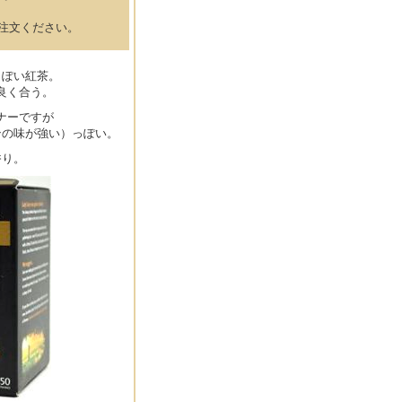
注文ください。
っぽい紅茶。
良く合う。
ナーですが
ンの味が強い）っぽい。
香り。