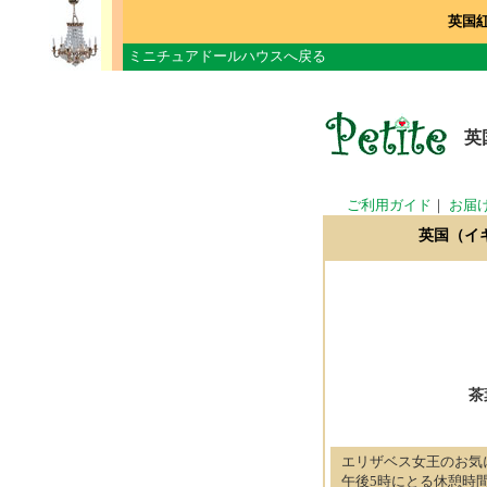
英国
ミニチュアドールハウスへ戻る
英
ご利用ガイド
｜
お届
英国（イ
茶
エリザベス女王のお気
午後5時にとる休憩時