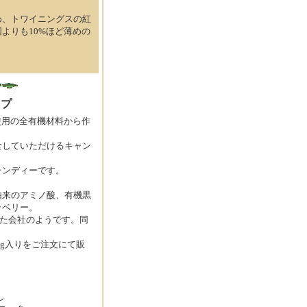
め、トワイニングスの紅
よりも10%ほど薄めの
。
ップ
不使用の全有機材料から作
食していただけるキャン
ャンディーです。
由来のアミノ酸、有機黒
ラベリー。
った会社のようです。同
8g入りをご注文にて販
し