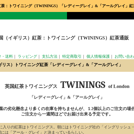
紅茶：トワイニング（TWININGS）「レディーグレイ」&「アールグレイ」紅
国（イギリス）紅茶：トワイニング（TWININGS）紅茶通販
け・送料
｜
ラッピング
｜
支払方法
｜
特定商取引
｜
個人情報保護
｜
お問い合わ
ギリス）トワイニング紅茶「レディーグレイ」&「アールグレイ」
TWININGS
英国紅茶トワイニングス
of London
「レディーグレイ」&「アールグレイ」
葉の劣化懸念より多くの在庫を持ちませんが、１2個以上のご注文の場
ご注文から一週間ほどでお届け出来る予定です。
に入りの紅茶はトワイニングス。朝にはトワイニング社の「イングリッシュ
間には「アール・グレイ」と決まっているらしい。