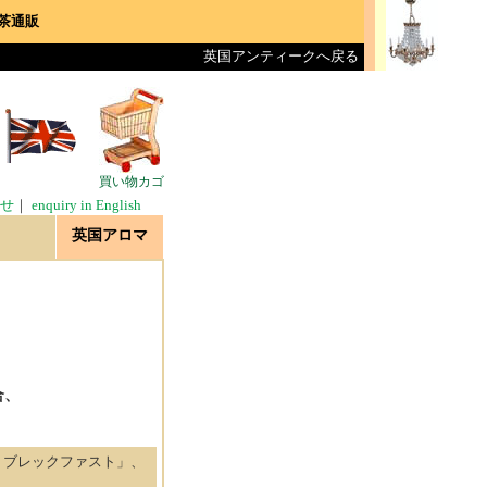
茶通販
英国アンティークへ戻る
買い物カゴ
せ
｜
enquiry in English
英国アロマ
合、
・ブレックファスト」、